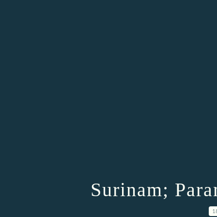
Surinam; Param
1