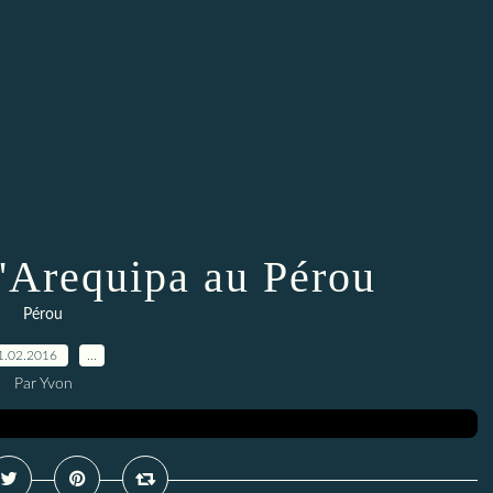
d'Arequipa au Pérou
Pérou
1.02.2016
…
Par Yvon