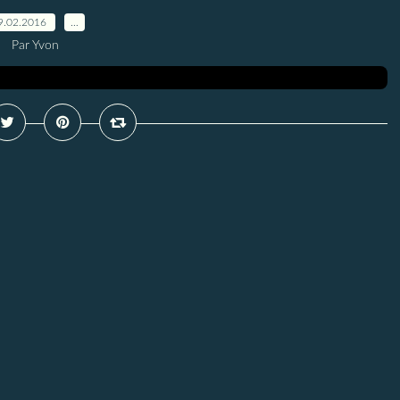
9.02.2016
…
Par Yvon