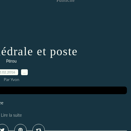
Publicité
édrale et poste
Pérou
2.02.2016
…
Par Yvon
re
Lire la suite