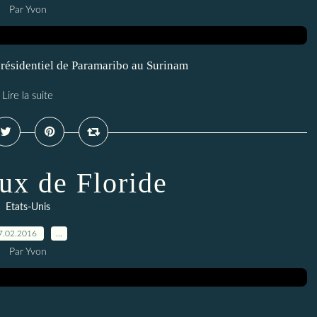
Par Yvon
présidentiel de Paramaribo au Surinam
Lire la suite
aux de Floride
Etats-Unis
7.02.2016
…
Par Yvon